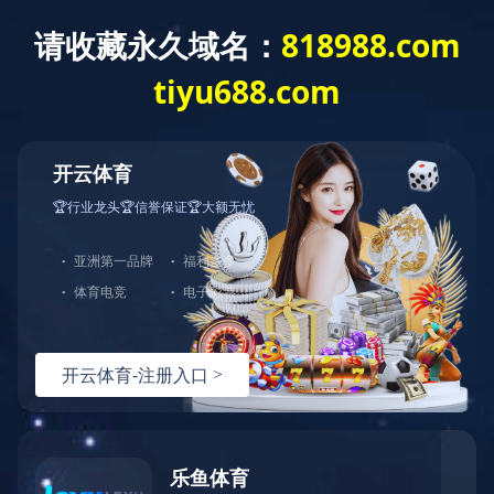
爱游戏,爱游戏体育,爱游戏体育app,
爱游戏百家乐,爱游戏体育官网
水处理系统
PRODUCT CENTER
产品系列