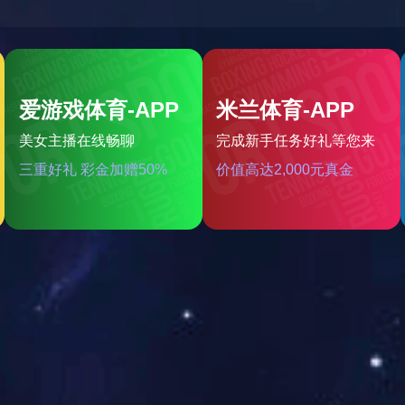
物反应器用磁
总数 1
1
1/1