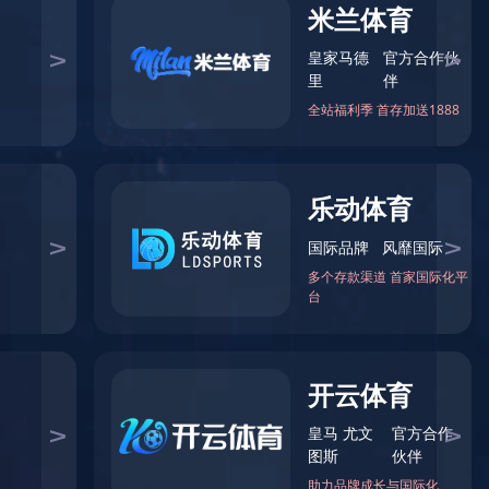
磁悬浮磁力搅拌器
BCJ生物反应器磁力搅拌器
上磁力搅拌器
BRXF磁悬浮搅拌器