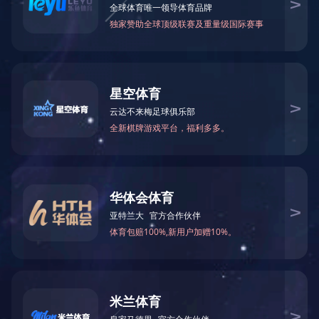
胶体磨系列
搅拌乳化系列
酱料乳化设备
磁力搅拌器系
卫生输送泵系
洁净容器罐槽
过滤器系列
生物发酵罐系
提取浓缩系统
粉体周转料仓