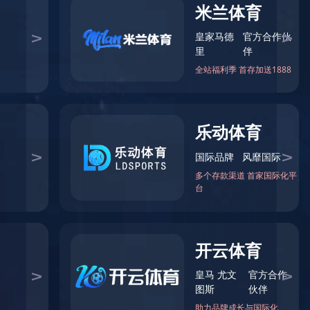
磁悬浮磁力搅拌器
BCJ生物反应器磁力搅拌器
上磁力搅拌器
BRXF磁悬浮搅拌器