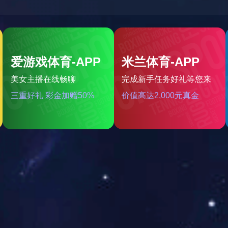
底盘
总数 1
1
1/1