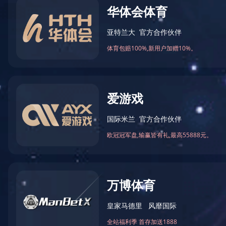
游戏体
PRODUC
产品系列
胶体磨系列
SDN磁力搅拌
- JM-L立式胶体磨
- JM-F分体式胶体
BR
- JM-W卧式胶体磨
搅拌乳化系列
- WRL高剪切乳化
- SRH均质乳化泵
- FSF高速分散机
- 移动式升降架
- 料液/水粉混合
- 高压均质机