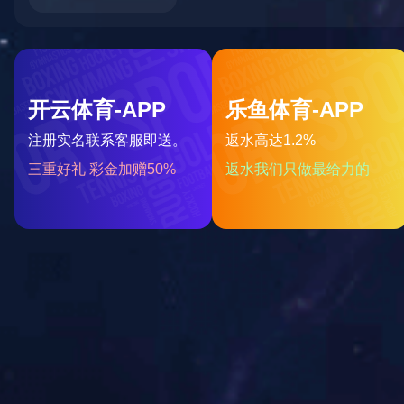
- 真空乳化机
酱料乳化设备
- 蛋黄酱设备
多功能
- 卡式达酱设备
- 工业沙拉酱设备
磁力搅拌器系
- SDN磁力搅拌器
- QLK磁力搅拌器
- QMT磁力搅拌器
- QLK磁悬浮磁力
- BCJ生物反应器
- BRCJ低剪切磁力
- BRGJ高剪切磁力
- BRSC上磁力搅拌
- BRXF磁悬浮搅拌
- BRDB多功能底盘