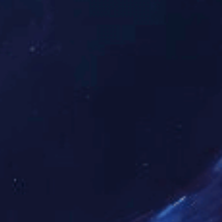
型剪切乳化罐
真空乳化罐
拌乳化罐
500L搅拌分散乳化罐