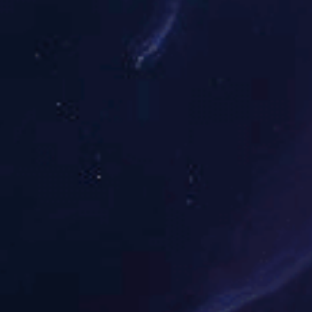
卫生输送泵系
- 卫生泵/离心泵
- 卫生自吸泵
- 卫生转子泵
- 卫生螺杆泵
500L卡仕达
- 卫生正弦泵
- 卫生隔膜泵
洁净容器罐槽
- 储存罐
- 配液罐
- 夹层锅
- 制冷罐
- 冷热罐
- 单层搅拌罐
移动式乳化泵
- 磁力搅拌罐
- 机械搅拌罐