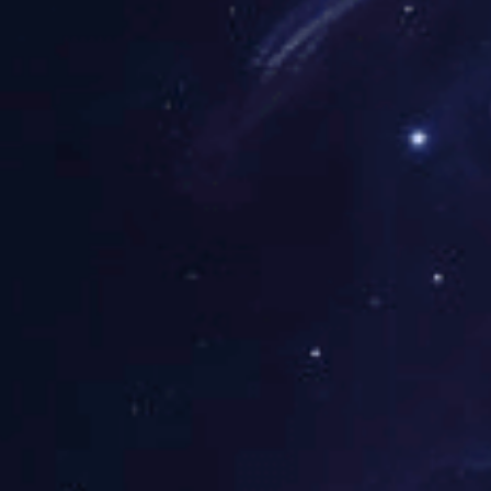
- 反应搅拌罐
- 剪切乳化罐
- 真空脱气罐
- CIP清洗系统
- 果蔬打浆机
- 瞬时灭菌罐
- 水处理系统
过滤器系列
搅拌分散
- 电加热呼吸器
- 管道过滤器
- 微孔过滤器
- 双联过滤器
- 钛棒过滤器
- 板框过滤器
- 硅藻土过滤器
- 袋式过滤器
- 空气过滤器