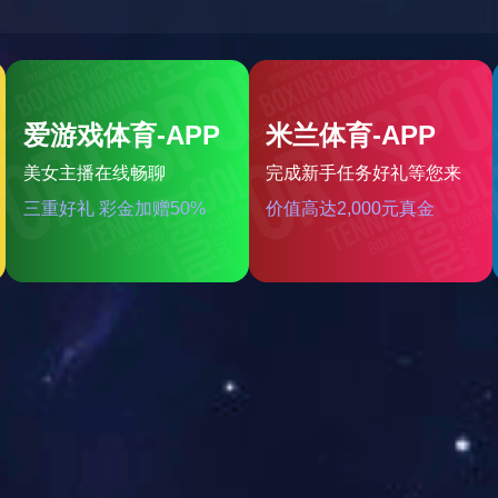
粉式乳化泵
气动升降双速搅拌乳化罐
剪切
乳化罐
实验室用搅拌罐-乳化罐
平台式保温