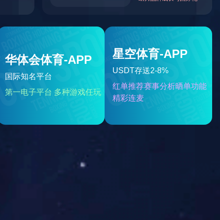
乳化罐
液压升降双速搅拌乳化罐
釜底乳化罐3
500L卡仕达酱乳化设备-