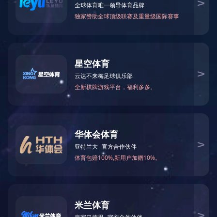
胶体磨系列
搅拌乳化系列
酱料乳化设备
磁力搅拌器系
卫生输送泵系
洁净容器罐槽
过滤器系列
生物发酵罐系
提取浓缩系统
粉体周转料仓