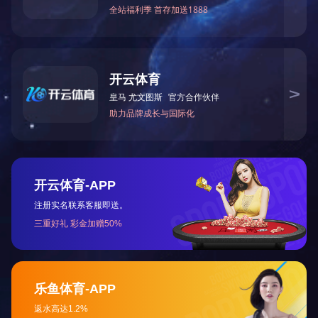
RTY-B玻璃发酵罐
总数 1
1
1/1